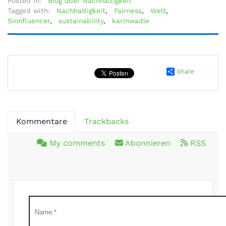
Posted in:
Blog über Nachhaltigkeit
Tagged with:
Nachhaltigkeit
,
Fairness
,
Welt
,
Sinnfluencer
,
sustainability
,
karinwadle
Share
Kommentare
Trackbacks
My comments
Abonnieren
RSS