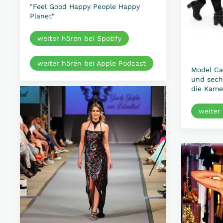
"Feel Good Happy People Happy
Planet"
weiter hören bei Spotify
weiter hören bei Apple Podcast
Model Ca
und sech
die Kame
weiter