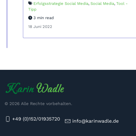
Erfolgsstrategie Social Media
,
Social Media
,
Tool -
Tipp
3 min read
18 Juni 2022
©
2026
Alle Rechte vorbehalten.
+49 (0)152/01935720
info@karinwadle.de